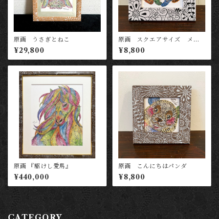
原画 うさぎとねこ
原画 スクエアサイズ メン
ダコ
¥29,800
¥8,800
原画 『駆けし愛馬』
原画 こんにちはパンダ
¥440,000
¥8,800
CATEGORY