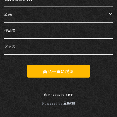
原画
哺乳類
作品集
犬
爬虫類
グッズ
猫
両生類
商品一覧に戻る
キリン
カエル
虫
ブタ
魚類
© 8drawers ART
Powered by
サメ