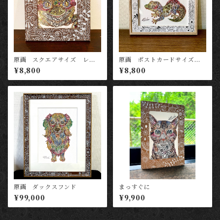
原画 スクエアサイズ レオ
原画 ポストカードサイズ
パ イエロー
ちょこちょこ歩きのレオパさ
¥8,800
¥8,800
ん
原画 ダックスフンド
まっすぐに
¥99,000
¥9,900