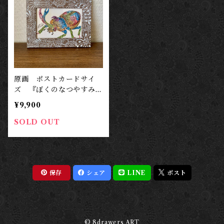
原画 ポストカードサイ
ズ 『ぼくのなつやすみ』
カブトムシ
¥9,900
SOLD OUT
保存
シェア
LINE
ポスト
© 8drawers ART