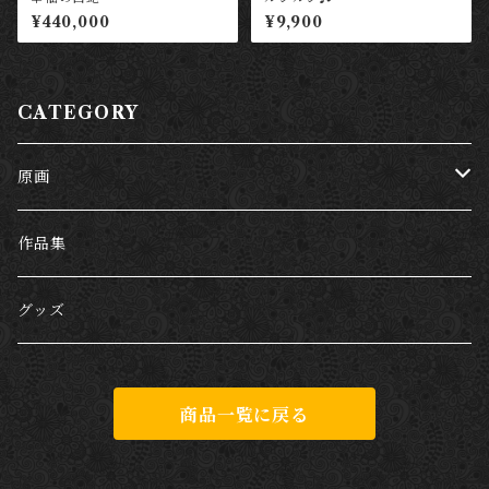
¥440,000
¥9,900
CATEGORY
原画
哺乳類
作品集
犬
爬虫類
グッズ
猫
両生類
商品一覧に戻る
キリン
カエル
虫