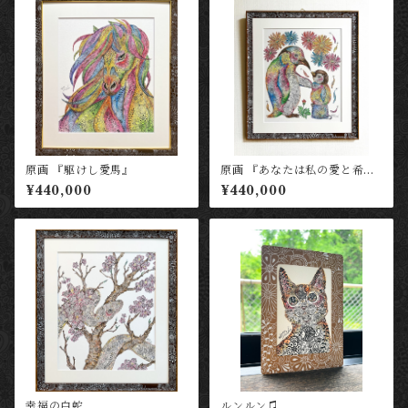
原画 『駆けし愛馬』
原画 『あなたは私の愛と希
望』
¥440,000
¥440,000
幸福の白蛇
ルンルン♫