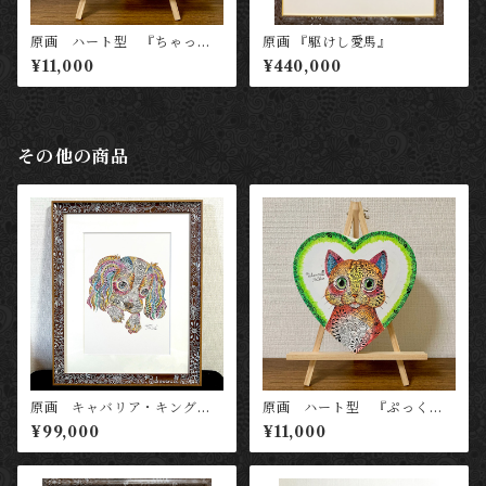
原画 ハート型 『ちゃっか
原画 『駆けし愛馬』
り金猫（黄）』
¥11,000
¥440,000
その他の商品
原画 キャバリア・キング・
原画 ハート型 『ぷっくり
チャールズ・スパニエル
健康猫（緑）』
¥99,000
¥11,000