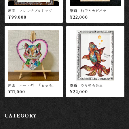
原画 フレンチブルドッグ
原画 柚子とカピパラ
¥99,000
¥22,000
原画 ハート型 『もっちも
原画 ゆらゆら金魚
ち福猫（紫）』
¥11,000
¥22,000
CATEGORY