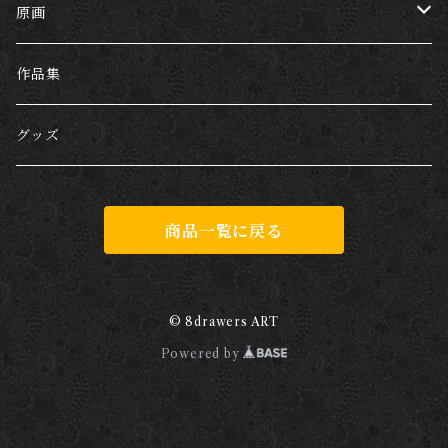
原画
哺乳類
作品集
犬
爬虫類
グッズ
猫
両生類
商品一覧に戻る
キリン
カエル
虫
ブタ
魚類
© 8drawers ART
Powered by
サメ