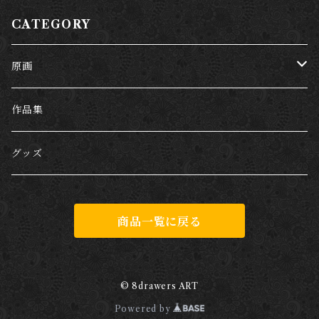
CATEGORY
原画
哺乳類
作品集
犬
爬虫類
グッズ
猫
両生類
商品一覧に戻る
キリン
カエル
虫
ブタ
魚類
© 8drawers ART
Powered by