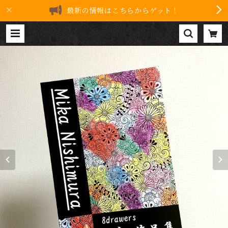
最新の情報はこちらからゲット！
8drawers 初作品集 | 8drawers
ART