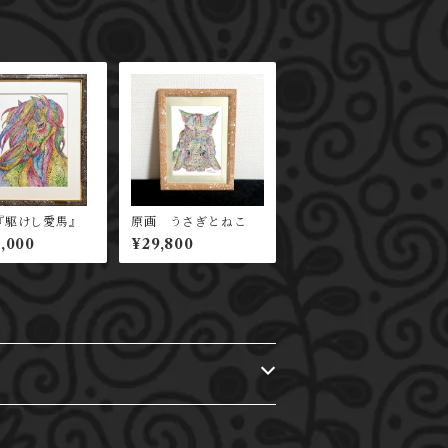
『駆けし愛馬』
原画 うさぎとねこ
,000
¥29,800