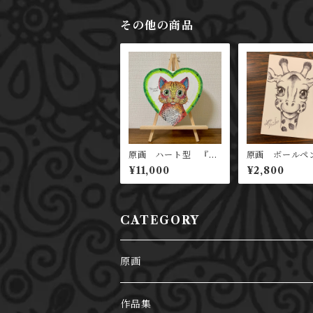
その他の商品
原画 ハート型 『ぷ
原画 ボール
っくり健康猫（緑）』
キリン
¥11,000
¥2,800
CATEGORY
原画
哺乳類
作品集