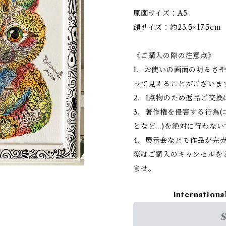
原画サイズ：A5
額サイズ：約23.5×17.5cm
《ご購入の際の注意点》
1．お使いの画面の明るさ
って見えることがございま
2．1点物のため返品ご交
3．著作権を侵害する行為
となど…)を絶対に行わな
4．展示会などで作品が完
際はご購入のキャンセルを
ませ。
Internationa
S