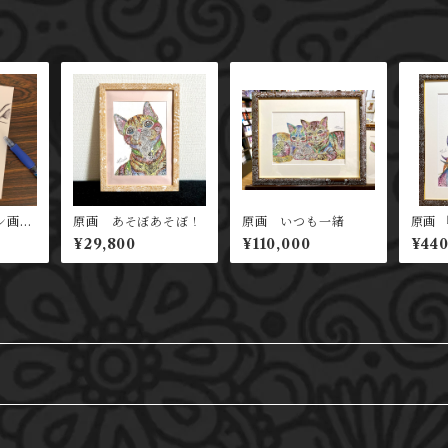
ペン画
原画 あそぼあそぼ！
原画 いつも一緒
原画 
¥29,800
¥110,000
¥440