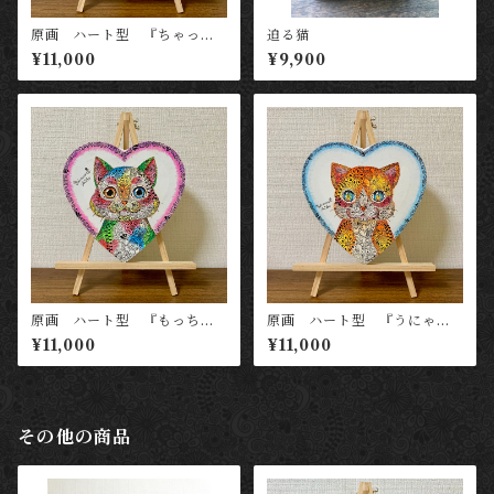
原画 ハート型 『ちゃっか
迫る猫
り金猫（黄）』
¥11,000
¥9,900
原画 ハート型 『もっちも
原画 ハート型 『うにゃっ
ち福猫（紫）』
と幸猫（青）』
¥11,000
¥11,000
その他の商品