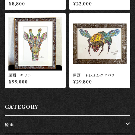
ダコ
¥8,800
¥22,000
原画 キリン
原画 ふわふわクマバチ
¥99,000
¥29,800
CATEGORY
原画