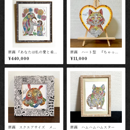
原画 『あなたは私の愛と希
原画 ハート型 『ちゃっか
望』
り金猫（黄）』
¥440,000
¥11,000
原画 スクエアサイズ メン
原画 ハムハムハムスター