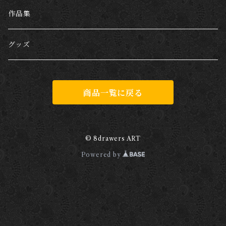
哺乳類
作品集
犬
爬虫類
グッズ
猫
両生類
商品一覧に戻る
キリン
カエル
虫
ブタ
魚類
© 8drawers ART
Powered by
サメ